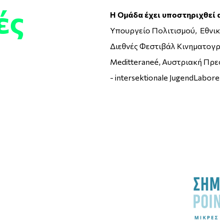
ές
Η Ομάδα έχει υποστηριχθεί 
Υπουργείο Πολιτισμού, Εθνικ
Διεθνές Φεστιβάλ Κινηματογρ
Meditteraneé, Αυστριακή Πρεσ
- intersektionale JugendLabore