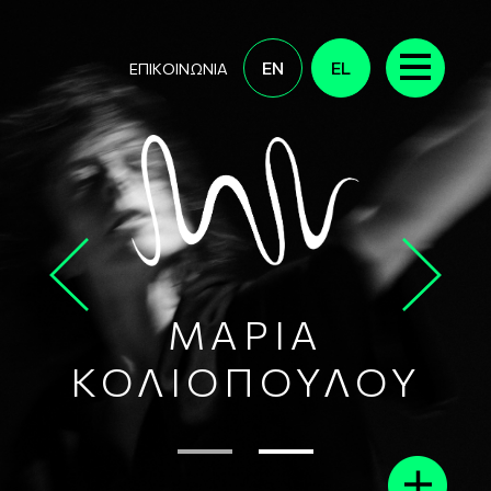
Παράκαμψη προς το κυρίως περιεχόμενο
EN
EL
ΕΠΙΚΟΙΝΩΝΊΑ
Προηγούμενο
Επόμενο
ΜΑΡΙΑ
ΚΟΛΙΟΠΟΥΛΟΥ
1
2