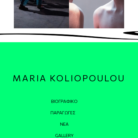
MARIA KOLIOPOULOU
Κεντρική πλοήγηση
ΒΙΟΓΡΑΦΙΚΌ
ΠΑΡΑΓΩΓΈΣ
ΝΈΑ
GALLERY