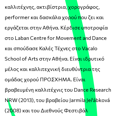
καλλιτέχνης, ακτιβίστρια, χορογράφος,
performer και δασκάλα χορού που ζει και
εργάζεται στην Αθήνα. Κέρδισε υποτροφία
στο Laban Centre for Movement and Dance
και σπούδασε Καλές Τέχνες στο Vacalo
School of Arts στην Αθήνα. Είναι ιδρυτικό
μέλος και καλλιτεχνική διευθύντρια της
ομάδας χορού ΠΡΟΣΧΗΜΑ. Είναι
βραβευμένη καλλιτέχνις του Dance Research
NRW (2013), του βραβείου Jarmila Jeřábková
(2008) και του Διεθνούς Φεστιβάλ